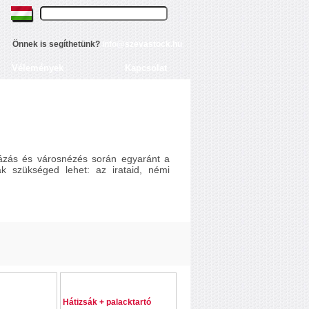
Önnek is segíthetünk?
info@szevastock.hu
Vélemények
Kapcsolat
ázás és városnézés során egyaránt a
k szükséged lehet: az irataid, némi
Hátizsák + palacktartó