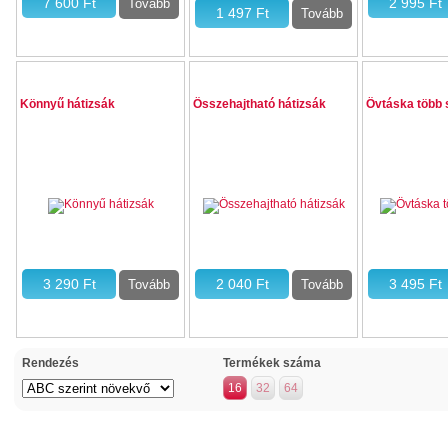
Könnyű hátizsák
Összehajtható hátizsák
Övtáska több 
Rendezés
Termékek száma
16
32
64