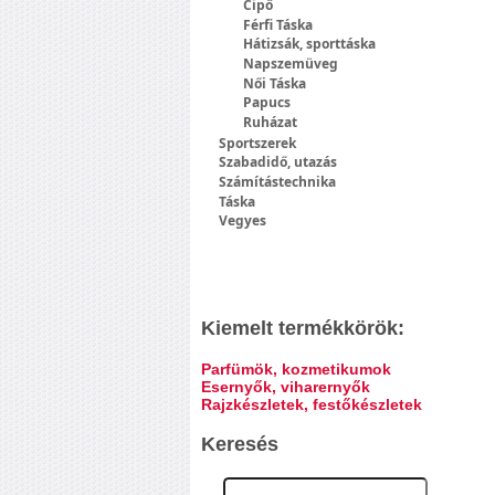
Cipő
Férfi Táska
Hátizsák, sporttáska
Napszemüveg
Női Táska
Papucs
Ruházat
Sportszerek
Szabadidő, utazás
Számítástechnika
Táska
Vegyes
Kiemelt termékkörök:
Parfümök, kozmetikumok
Esernyők, viharernyők
Rajzkészletek, festőkészletek
Keresés