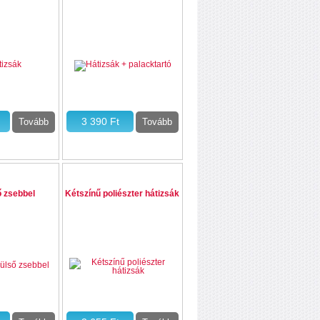
ő zsebbel
Kétszínű poliészter hátizsák