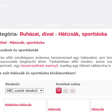
sár: üres
Kezdőlap
Kategóriák
Fizetés és szállítás
tegória
-
Ruházat, divat
-
Hátizsák, sporttáska
ldal
-
Hátizsák, sporttáska
izsákok és sporttáskák
zás előtt mindképpen érdemes beszerezned egy hátizsákot, ami túr
hasznosabb kiegészítő lehet. Táskáinkban elfér minden, amire csa
apnivaló, egy
összecsukható esernyő
, esetleg egy öltözet váltásruha is.
z szét hátizsák és sporttáska kínálatunkban!
Rendezés
Termékek száma
16
32
64
33 %
Hátitáska hátizsák
Hátizsák
Hátizsák