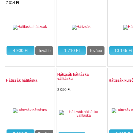
7 314 Ft
27 %
Hátizsák hátitáska
válltáska
Hátizsák hátitáska
Hátizsák küls
2 050 Ft