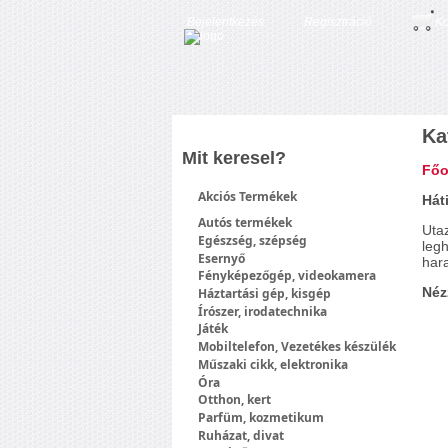
Bejelentkezés
Regisztráció
Ko
Ka
Mit keresel?
Főo
Akciós Termékek
Hát
Autós termékek
Uta
Egészség, szépség
leg
Esernyő
har
Fényképezőgép, videokamera
Néz
Háztartási gép, kisgép
Írószer, irodatechnika
Játék
Mobiltelefon, Vezetékes készülék
Műszaki cikk, elektronika
Óra
Otthon, kert
Parfüm, kozmetikum
Ruházat, divat