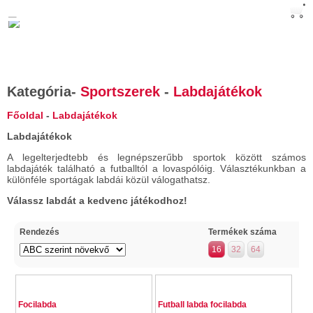
Kosár: üres
Kategória
-
Sportszerek
-
Labdajátékok
Főoldal
-
Labdajátékok
Labdajátékok
A legelterjedtebb és legnépszerűbb sportok között számos
labdajáték található a futballtól a lovaspólóig. Választékunkban a
különféle sportágak labdái közül válogathatsz.
Válassz labdát a kedvenc játékodhoz!
Rendezés
Termékek száma
16
32
64
Focilabda
Futball labda focilabda