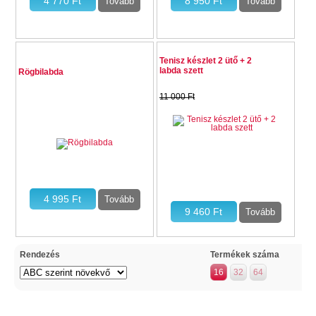
14 %
Tenisz készlet 2 ütő + 2
labda szett
Rögbilabda
11 000 Ft
Rendezés
Termékek száma
16
32
64